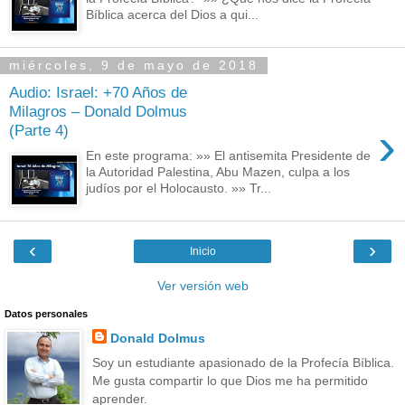
Bíblica acerca del Dios a qui...
miércoles, 9 de mayo de 2018
Audio: Israel: +70 Años de
Milagros – Donald Dolmus
›
(Parte 4)
En este programa: »» El antisemita Presidente de
la Autoridad Palestina, Abu Mazen, culpa a los
judíos por el Holocausto. »» Tr...
‹
›
Inicio
Ver versión web
Datos personales
Donald Dolmus
Soy un estudiante apasionado de la Profecía Bíblica.
Me gusta compartir lo que Dios me ha permitido
aprender.