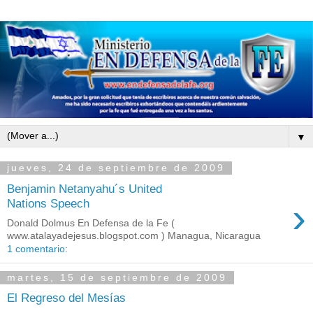
▼
jueves, 24 de septiembre de 2009
Benjamin Netanyahu´s United
›
Nations Speech
Donald Dolmus En Defensa de la Fe (
www.atalayadejesus.blogspot.com ) Managua, Nicaragua
1 comentario:
martes, 15 de septiembre de 2009
El Regreso del Mesías