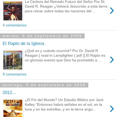
La Certeza del Reinado Futuro del Señor Por Dr.
›
David R. Reagan ¿Volverá Jesucristo a esta tierra
para reinar sobre todas las naciones del ...
4 comentarios:
martes, 8 de septiembre de 2009
El Rapto de la Iglesia
¿Qué es y cuándo ocurrirá? Por Dr. David R.
›
Reagan [ read in Lamplighter ( pdf )] El Rapto es
un glorioso evento que Dios ha prometido a ...
9 comentarios:
domingo, 6 de septiembre de 2009
2012...
¿El Fin del Mundo? Un Estudio Bíblico por Jack
›
Kelley “Entonces habrá señales en el sol, en la
luna y en las estrellas, y en la tierra angu...