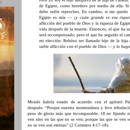
Pero yo soy el hijo adoptivo de la hija de Faraón
S
de Egipto, como heredero por medio de ella. Si
debo sufrir reproches. En cambio, si me quedo e
Egipto es mía —
¡y cuán grande es esa rique
aflicción del pueblo de Dios y la riqueza de Egi
vida después de la muerte. Entonces, el que ha s
será recompensado; pero el que ha seguido el ca
mi elección. Rehúso ser llamado hijo de la hija 
sufrir aflicción con el pueblo de Dios —
y lo hag
Moisés habría estado de acuerdo con el apóstol Pab
después: “Porque nuestra momentánea y leve tribulaci
peso de gloria más que incomparable; 18 no fijando no
ven sino en las que no se ven; porque las que se ven s
no se ven son eternas” (2 Corintios 4:17-18).