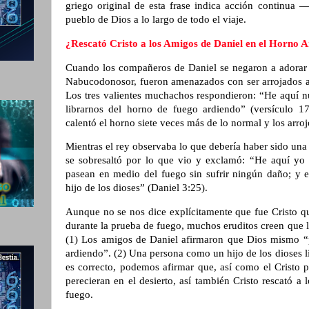
griego original de esta frase indica acción continua 
pueblo de Dios a lo largo de todo el viaje.
¿Rescató Cristo a los Amigos de Daniel en el Horno A
Cuando los compañeros de Daniel se negaron a adorar l
Nabucodonosor, fueron amenazados con ser arrojados a 
Los tres valientes muchachos respondieron: “He aquí n
librarnos del horno de fuego ardiendo” (versículo 17
calentó el horno siete veces más de lo normal y los arroj
Mientras el rey observaba lo que debería haber sido una 
se sobresaltó por lo que vio y exclamó: “He aquí yo 
pasean en medio del fuego sin sufrir ningún daño; y e
hijo de los dioses” (Daniel 3:25).
Aunque no se nos dice explícitamente que fue Cristo q
durante la prueba de fuego, muchos eruditos creen que lo
(1) Los amigos de Daniel afirmaron que Dios mismo “
ardiendo”. (2) Una persona como un hijo de los dioses li
es correcto, podemos afirmar que, así como el Cristo p
perecieran en el desierto, así también Cristo rescató a
fuego.