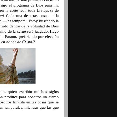
. A mí me ha sido prometido el trono
 sigo el programa de Dios para mí,
n la corte real, toda la riqueza de
za!
Cada una de estas cosas — la
pto — es temporal. Estoy buscando la
ufrido dentro de la voluntad de Dios
mino de la carne será juzgado. Hago
de Faraón, prefiriendo por elección
o en honor de Cristo
.2
lo, quien escribió muchos siglos
ón produce para nosotros un eterno
sotros la vista en las cosas que se
on temporales, mientras que las que