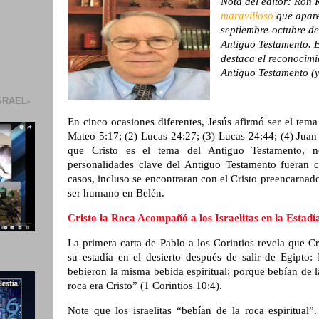
Nota del editor: Ron 
maravilloso
que apare
septiembre-octubre de
Antiguo Testamento. Es
destaca el reconocimi
Antiguo Testamento (y 
SRAEL-
En cinco ocasiones diferentes, Jesús afirmó ser el tem
Mateo 5:17; (2) Lucas 24:27; (3) Lucas 24:44; (4) Juan
que Cristo es el tema del Antiguo Testamento, n
personalidades clave del Antiguo Testamento fueran c
casos, incluso se encontraran con el Cristo preencarna
ser humano en Belén.
Cristo la Roca Acompañó a los Israelitas en la Estadía
La primera carta de Pablo a los Corintios revela que Cri
su estadía en el desierto después de salir de Egipto: 
bebieron la misma bebida espiritual; porque bebían de la
roca era Cristo” (1 Corintios 10:4).
Note que los israelitas “bebían de la roca espiritual