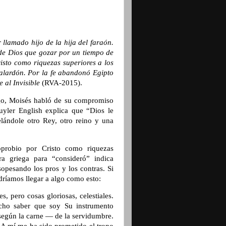
 llamado hijo de la hija del faraón.
o de Dios que gozar por un tiempo de
risto como riquezas superiores a los
 galardón. Por la fe abandonó Egipto
 al Invisible
(RVA-2015).
rgo, Moisés habló de su compromiso
uyler English explica que “Dios le
velándole otro Rey, otro reino y una
oprobio por Cristo como riquezas
ra griega para “consideró” indica
opesando los pros y los contras. Si
dríamos llegar a algo como esto:
s, pero cosas gloriosas, celestiales.
cho saber que soy Su instrumento
según la carne — de la servidumbre.