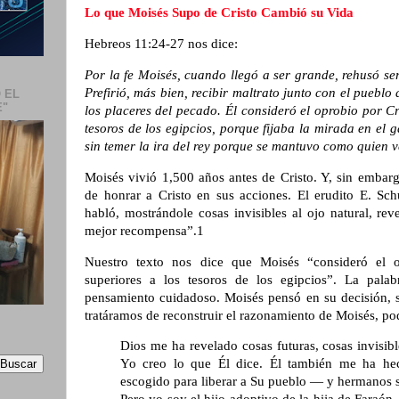
Lo que Moisés Supo de Cristo Cambió su Vida
Hebreos 11:24-27 nos dice:
Por la fe Moisés, cuando llegó a ser grande, rehusó ser
Prefirió, más bien, recibir maltrato junto con el puebl
 EL
E"
los placeres del pecado. Él consideró el oprobio por C
tesoros de los egipcios, porque fijaba la mirada en el
sin temer la ira del rey porque se mantuvo como quien ve
Moisés vivió 1,500 años antes de Cristo. Y, sin emba
de honrar a Cristo en sus acciones. El erudito E. Sch
habló, mostrándole cosas invisibles al ojo natural, re
mejor recompensa”.1
Nuestro texto nos dice que Moisés “consideró el 
superiores a los tesoros de los egipcios”. La palab
pensamiento cuidadoso. Moisés pensó en su decisión, s
tratáramos de reconstruir el razonamiento de Moisés, po
Dios me ha revelado cosas futuras, cosas invisible
Yo creo lo que Él dice. Él también me ha he
escogido para liberar a Su pueblo — y hermanos 