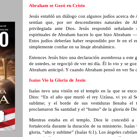
Abraham se Gozó en Cristo
Jesús entabló un diálogo con algunos judíos acerca de
sentían que, por ser descendientes naturales de 
privilegiada ante Dios. Jesús respondió señalando 
espirituales de Abraham hacen lo que hizo Abraham — 
Estos judíos deberían haber respondido por fe en el e
simplemente confiar en su linaje abrahámico.
Entonces Jesús hizo una declaración asombrosa a este 
de ustedes, se regocijó de ver mi día. Él lo vio y se go
Abraham anticipó. Y cuando Abraham pensó en ver Su día
Isaías Vio la Gloria de Jesús
Isaías tuvo una visión en el templo en la que se enco
Dios: “En el año que murió el rey Uzíasa, vi yo al S
sublime; y el borde de sus vestiduras llenaba el t
proclamaron Su santidad y el “humo” de la gloria de Dio
Mientras estaba en el templo, Dios le concedió a I
fortalecería durante la duración de su ministerio. Isaía
gloria, “alto y sublime” (Isaías 6:1). Los ángeles cubrían