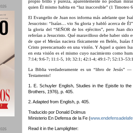
propio brillo y pureza, aparentemente no podían mirar
026
quien Él mismo habita en “luz inaccesible” (1 Timoteo 6
El Evangelio de Juan nos informa más adelante que Isaí
Jesucristo: “Isaías… vio Su gloria y habló acerca de Él” 
la gloria del “SEÑOR de los ejércitos”, pero Juan dic
referían a Jesucristo. Qué maravilloso debe haber sido e
de que el Mesías naciera físicamente en Belén, Isaías fu
Cristo preencarnado en una visión. Y Aquel a quien Is
en esta visión es el mismo cuyo nacimiento como huma
7:14; 9:6-7; 11:1-5, 10; 32:1; 42:1-4; 49:1-7; 52:13–53
La Biblia verdaderamente es un “libro de Jesús” —
Testamento!
1. E. Schuyler English, Studies in the Epistle to t
Brothers, 1976), p. 405.
2. Adapted from English, p. 405.
Traducido por Donald Dolmus
Ministerio En Defensa de la Fe (
www.endefensadelafe
Read it in the Lamplighter:
026