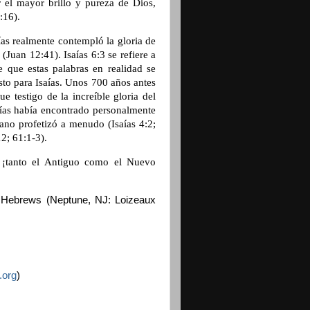
 el mayor brillo y pureza de Dios,
:16).
as realmente contempló la gloria de
(Juan 12:41). Isaías 6:3 se refiere a
e que estas palabras en realidad se
sto para Isaías. Unos 700 años antes
e testigo de la increíble gloria del
aías había encontrado personalmente
no profetizó a menudo (Isaías 4:2;
:12; 61:1-3).
 ¡tanto el Antiguo como el Nuevo
he Hebrews (Neptune, NJ: Loizeaux
.org
)