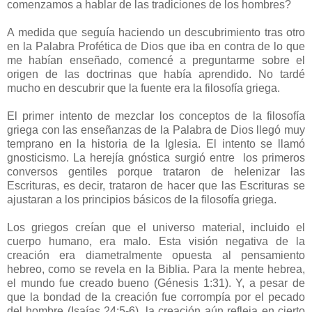
comenzamos a hablar de las tradiciones de los hombres?
A medida que seguía haciendo un descubrimiento tras otro
en la Palabra Profética de Dios que iba en contra de lo que
me habían enseñado, comencé a preguntarme sobre el
origen de las doctrinas que había aprendido. No tardé
mucho en descubrir que la fuente era la filosofía griega.
El primer intento de mezclar los conceptos de la filosofía
griega con las enseñanzas de la Palabra de Dios llegó muy
temprano en la historia de la Iglesia. El intento se llamó
gnosticismo. La herejía gnóstica surgió entre los primeros
conversos gentiles porque trataron de helenizar las
Escrituras, es decir, trataron de hacer que las Escrituras se
ajustaran a los principios básicos de la filosofía griega.
Los griegos creían que el universo material, incluido el
cuerpo humano, era malo. Esta visión negativa de la
creación era diametralmente opuesta al pensamiento
hebreo, como se revela en la Biblia. Para la mente hebrea,
el mundo fue creado bueno (Génesis 1:31). Y, a pesar de
que la bondad de la creación fue corrompía por el pecado
del hombre (Isaías 24:5-6), la creación aún refleja en cierto