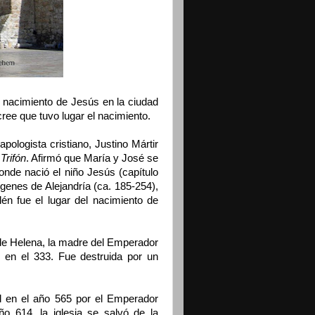
del nacimiento de Jesús en la ciudad
ree que tuvo lugar el nacimiento.
apologista cristiano, Justino Mártir
Trifón
. Afirmó que María y José se
onde nació el niño Jesús (capítulo
ígenes de Alejandría (ca. 185-254),
én fue el lugar del nacimiento de
n de Helena, la madre del Emperador
 en el 333. Fue destruida por un
al en el año 565 por el Emperador
ño 614, la iglesia se salvó de la