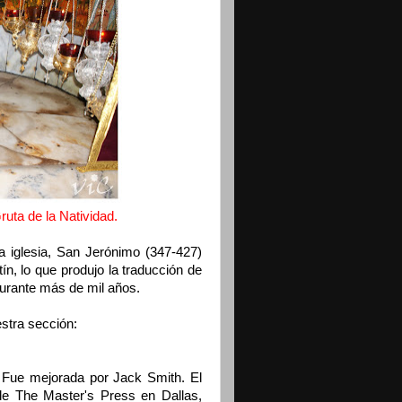
ruta de la Natividad.
 iglesia, San Jerónimo (347-427)
tín, lo que produjo la traducción de
durante más de mil años.
stra sección:
. Fue mejorada por Jack Smith. El
 de The Master's Press en Dallas,