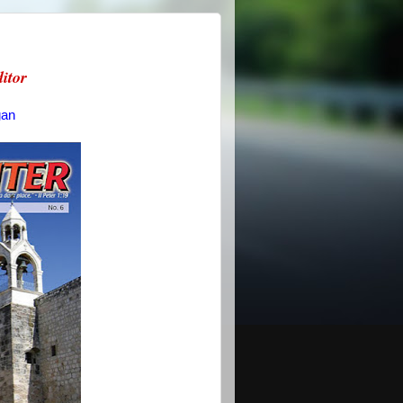
itor
gan