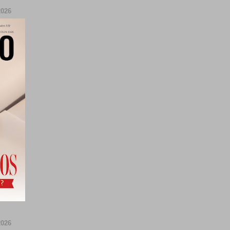
026
026