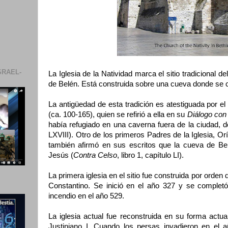
SRAEL-
La Iglesia de la Natividad marca el sitio tradicional 
de Belén. Está construida sobre una cueva donde se c
La antigüedad de esta tradición es atestiguada por el 
(ca. 100-165), quien se refirió a ella en su
Diálogo con 
había refugiado en una caverna fuera de la ciudad, d
LXVIII). Otro de los primeros Padres de la Iglesia, Or
también afirmó en sus escritos que la cueva de Bel
Jesús (
Contra Celso
, libro 1, capítulo LI).
La primera iglesia en el sitio fue construida por orde
Constantino. Se inició en el año 327 y se completó
incendio en el año 529.
La iglesia actual fue reconstruida en su forma actu
Justiniano I. Cuando los persas invadieron en el a