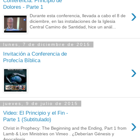
Conferencia: Principio de
Dolores - Parte 1
›
Durante esta conferencia, llevada a cabo el 8 de
diciembre, en las instalaciones de la Iglesia
Central Camino de Santidad, hice un anál...
lunes, 7 de diciembre de 2015
Invitación a Conferencia de
Profecía Bíblica
›
jueves, 9 de julio de 2015
Video: El Principio y el Fin -
›
Parte 1 (Subtitulado)
Christ in Prophecy: The Beginning and the Ending, Part 1 from
Lamb & Lion Ministries on Vimeo . ¿Deberían Génesis y
Apocalipsis ...