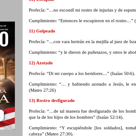
Profecía: “…no escondí mi rostro de injurias y de esputo
Cumplimiento: “Entonces le escupieron en el rostro…” 
11) Golpeado
Profecía: “…con vara herirán en la mejilla al juez de Is
Cumplimiento: “y le dieron de puñetazos, y otros le ab
12) Azotado
Profecía: “Di mi cuerpo a los heridores…” (Isaías 50:6)
Cumplimiento: “… y habiendo azotado a Jesús, le entr
(Mateo 27:26)
13) Rostro desfigurado
Profecía: “…de tal manera fue desfigurado de los homb
que la de los hijos de los hombres” (Isaías 52:14).
Cumplimiento: “Y escupiéndole [los soldados], toma
cabeza” (Mateo 27:30).