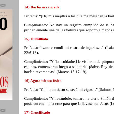
026
14) Barba arrancada
Profecía: “[Di] mis mejillas a los que me mesaban la ba
Cumplimiento: No hay un registro cumplido de la ba
probablemente una de las torturas que soportó a manos 
15) Humillado
Profecía: “…no escondí mi rostro de injurias…” (Isaí
22:6-18).
Cumplimiento: “Y [los soldados] le vistieron de púrpur
espinas, comenzaron luego a saludarle: ¡Salve, Rey de lo
hacían reverencias” (Marcos 15:17-19).
16) Agotamiento físico
Profecía: “Como un tiesto se secó mi vigor…” (Salmos 
Cumplimiento: “Y llevándole, tomaron a cierto Simón d
pusieron encima la cruz para que la llevase tras Jesús (
026
17) Crucificado