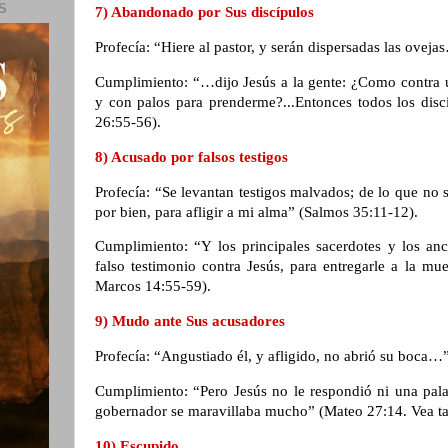
S
7) Abandonado por Sus discípulos
Profecía: “Hiere al pastor, y serán dispersadas las ovej
Cumplimiento: “…dijo Jesús a la gente: ¿Como contra u
y con palos para prenderme?...Entonces todos los disc
26:55-56).
8) Acusado por falsos testigos
Profecía: “Se levantan testigos malvados; de lo que n
por bien, para afligir a mi alma” (Salmos 35:11-12).
Cumplimiento: “Y los principales sacerdotes y los anc
falso testimonio contra Jesús, para entregarle a la m
Marcos 14:55-59).
9) Mudo ante Sus acusadores
Profecía: “Angustiado él, y afligido, no abrió su boca…”
Cumplimiento: “Pero Jesús no le respondió ni una palab
gobernador se maravillaba mucho” (Mateo 27:14. Vea t
10) Escupido