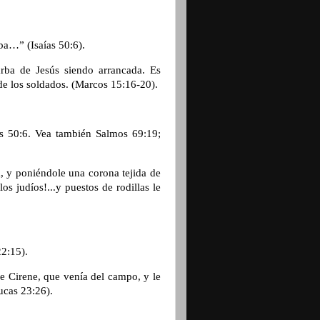
rba…” (Isaías 50:6).
rba de Jesús siendo arrancada. Es
de los soldados. (Marcos 15:16-20).
as 50:6. Vea también Salmos 69:19;
a, y poniéndole una corona tejida de
s judíos!...y puestos de rodillas le
22:15).
e Cirene, que venía del campo, y le
Lucas 23:26).