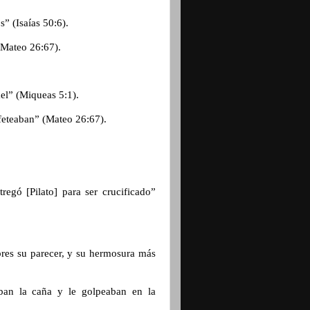
s” (Isaías 50:6).
(Mateo 26:67).
rael” (Miqueas 5:1).
ofeteaban” (Mateo 26:67).
.
egó [Pilato] para ser crucificado”
res su parecer, y su hermosura más
ban la caña y le golpeaban en la