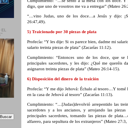
Cumplimiento: “…se sentó a la mesa con los doce. Y m
digo, que uno de vosotros me va a entregar” (Mateo 26
“…vino Judas, uno de los doce…a Jesús y dijo: ¡S
26:47,49).
 EL
5) Traicionado por 30 piezas de plata
E"
Profecía: “Y les dije: Si os parece bien, dadme mi salari
salario treinta piezas de plata” (Zacarías 11:12).
Cumplimiento: “Entonces uno de los doce, que se ll
principales sacerdotes, y les dijo: ¿Qué me queréis da
asignaron treinta piezas de plata” (Mateo 26:14-15).
6) Disposición del dinero de la traición
Profecía: “Y me dijo Jehová: Échalo al tesoro…Y tomé las
en la casa de Jehová al tesoro” (Zacarías 11:13).
Cumplimiento: “…[Judas]devolvió arrepentido las treint
sacerdotes y a los ancianos, y arrojando las piezas
principales sacerdotes, tomando las piezas de plata
alfarero, para sepultura de los extranjeros” (Mateo 27:3,