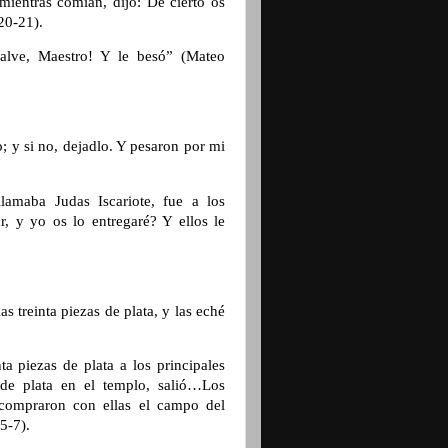
ientras comían, dijo: De cierto os
:20-21).
alve, Maestro! Y le besó” (Mateo
o; y si no, dejadlo. Y pesaron por mi
amaba Judas Iscariote, fue a los
r, y yo os lo entregaré? Y ellos le
 treinta piezas de plata, y las eché
a piezas de plata a los principales
 de plata en el templo, salió…Los
…compraron con ellas el campo del
 5-7).