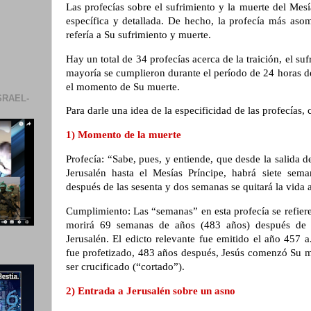
Las profecías sobre el sufrimiento y la muerte del Mes
específica y detallada. De hecho, la profecía más aso
refería a Su sufrimiento y muerte.
Hay un total de 34 profecías acerca de la traición, el suf
mayoría se cumplieron durante el período de 24 horas d
el momento de Su muerte.
SRAEL-
Para darle una idea de la especificidad de las profecías, c
1) Momento de la muerte
Profecía: “Sabe, pues, y entiende, que desde la salida de
Jerusalén hasta el Mesías Príncipe, habrá siete se
después de las sesenta y dos semanas se quitará la vida 
Cumplimiento: Las “semanas” en esta profecía se refier
morirá 69 semanas de años (483 años) después de em
Jerusalén. El edicto relevante fue emitido el año 457 a
fue profetizado, 483 años después, Jesús comenzó Su min
ser crucificado (“cortado”).
2) Entrada a Jerusalén sobre un asno