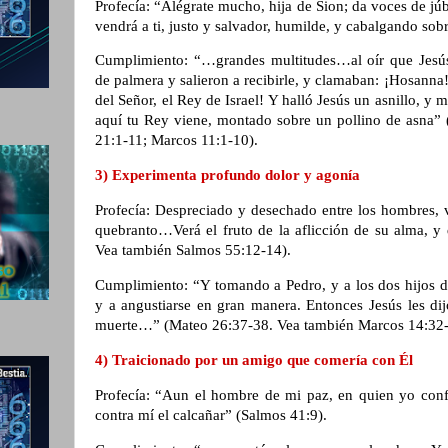
Profecía: “Alégrate mucho, hija de Sion; da voces de júbi
vendrá a ti, justo y salvador, humilde, y cabalgando so
Cumplimiento: “…grandes multitudes…al oír que Jesús
de palmera y salieron a recibirle, y clamaban: ¡Hosanna
del Señor, el Rey de Israel! Y halló Jesús un asnillo, y 
aquí tu Rey viene, montado sobre un pollino de asna”
21:1-11; Marcos 11:1-10).
3) Experimenta profundo dolor y agonía
Profecía: Despreciado y desechado entre los hombres, 
quebranto…Verá el fruto de la aflicción de su alma, y 
Vea también Salmos 55:12-14).
Cumplimiento: “Y tomando a Pedro, y a los dos hijos d
y a angustiarse en gran manera. Entonces Jesús les dij
muerte…” (Mateo 26:37-38. Vea también Marcos 14:32-
4) Traicionado por un amigo que comería con Él
Profecía: “Aun el hombre de mi paz, en quien yo conf
contra mí el calcañar” (Salmos 41:9).