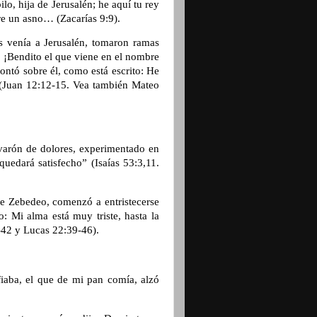
lo, hija de Jerusalén; he aquí tu rey
bre un asno… (Zacarías 9:9).
 venía a Jerusalén, tomaron ramas
! ¡Bendito el que viene en el nombre
montó sobre él, como está escrito: He
 (Juan 12:12-15. Vea también Mateo
varón de dolores, experimentado en
quedará satisfecho” (Isaías 53:3,11.
e Zebedeo, comenzó a entristecerse
o: Mi alma está muy triste, hasta la
42 y Lucas 22:39-46).
iaba, el que de mi pan comía, alzó