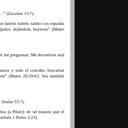
as…” (Zacarías 13:7).
n ladrón habéis salido con espadas
ípulos, dejándole, huyeron” (Mateo
o sé me preguntan; Me devuelven mal
ianos y todo el concilio, buscaban
uerte” (Mateo 26:59:63. Vea también
 (Isaías 53:7).
ra [a Pilato]; de tal manera que el
ambién 1 Pedro 2:23).