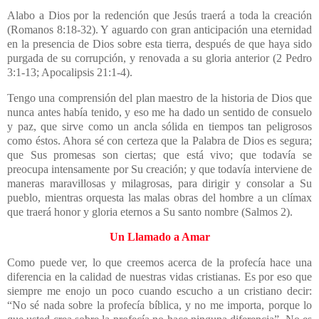
Alabo a Dios por la redención que Jesús traerá a toda la creación
(Romanos 8:18-32). Y aguardo con gran anticipación una eternidad
en la presencia de Dios sobre esta tierra, después de que haya sido
purgada de su corrupción, y renovada a su gloria anterior (2 Pedro
3:1-13; Apocalipsis 21:1-4).
Tengo una comprensión del plan maestro de la historia de Dios que
nunca antes había tenido, y eso me ha dado un sentido de consuelo
y paz, que sirve como un ancla sólida en tiempos tan peligrosos
como éstos. Ahora sé con certeza que la Palabra de Dios es segura;
que Sus promesas son ciertas; que está vivo; que todavía se
preocupa intensamente por Su creación; y que todavía interviene de
maneras maravillosas y milagrosas, para dirigir y consolar a Su
pueblo, mientras orquesta las malas obras del hombre a un clímax
que traerá honor y gloria eternos a Su santo nombre (Salmos 2).
Un Llamado a Amar
Como puede ver, lo que creemos acerca de la profecía hace una
diferencia en la calidad de nuestras vidas cristianas. Es por eso que
siempre me enojo un poco cuando escucho a un cristiano decir:
“No sé nada sobre la profecía bíblica, y no me importa, porque lo