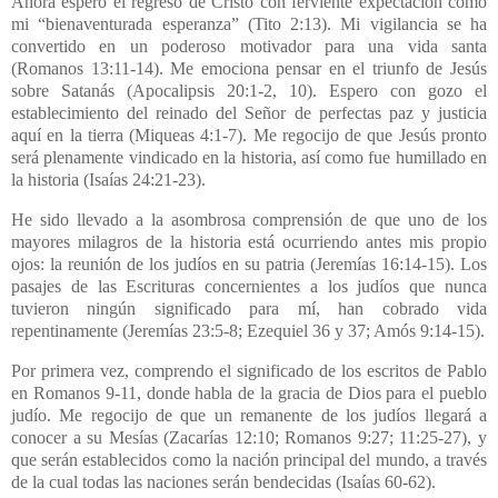
Ahora espero el regreso de Cristo con ferviente expectación como
mi “bienaventurada esperanza” (Tito 2:13). Mi vigilancia se ha
convertido en un poderoso motivador para una vida santa
(Romanos 13:11-14). Me emociona pensar en el triunfo de Jesús
sobre Satanás (Apocalipsis 20:1-2, 10). Espero con gozo el
establecimiento del reinado del Señor de perfectas paz y justicia
aquí en la tierra (Miqueas 4:1-7). Me regocijo de que Jesús pronto
será plenamente vindicado en la historia, así como fue humillado en
la historia (Isaías 24:21-23).
He sido llevado a la asombrosa comprensión de que uno de los
mayores milagros de la historia está ocurriendo antes mis propio
ojos: la reunión de los judíos en su patria (Jeremías 16:14-15). Los
pasajes de las Escrituras concernientes a los judíos que nunca
tuvieron ningún significado para mí, han cobrado vida
repentinamente (Jeremías 23:5-8; Ezequiel 36 y 37; Amós 9:14-15).
Por primera vez, comprendo el significado de los escritos de Pablo
en Romanos 9-11, donde habla de la gracia de Dios para el pueblo
judío. Me regocijo de que un remanente de los judíos llegará a
conocer a su Mesías (Zacarías 12:10; Romanos 9:27; 11:25-27), y
que serán establecidos como la nación principal del mundo, a través
de la cual todas las naciones serán bendecidas (Isaías 60-62).