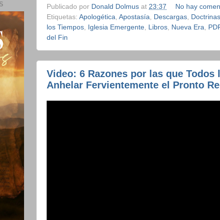
S
Publicado por
Donald Dolmus
at
23:37
No hay comen
Etiquetas:
Apologética
,
Apostasía
,
Descargas
,
Doctrina
los Tiempos
,
Iglesia Emergente
,
Libros
,
Nueva Era
,
PD
del Fin
Video: 6 Razones por las que Todos 
Anhelar Fervientemente el Pronto Re