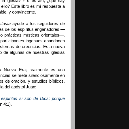
o la iglesia? Y si es así, ¿qué hay
llo? Este libro es mi respuesta a
ble, y convincente.
tasía
ayude a los seguidores de
les de los espíritus engañadores —
do prácticas místicas orientales—.
participantes ingenuos abandonen
sistemas de creencias. Esta nueva
ro de algunas de nuestras iglesias
 la Nueva Era; realmente es una
eencias se mete silenciosamente en
s de oración, y estudios bíblicos.
a del apóstol Juan:
 espíritus si son de Dios; porque
n 4:1).