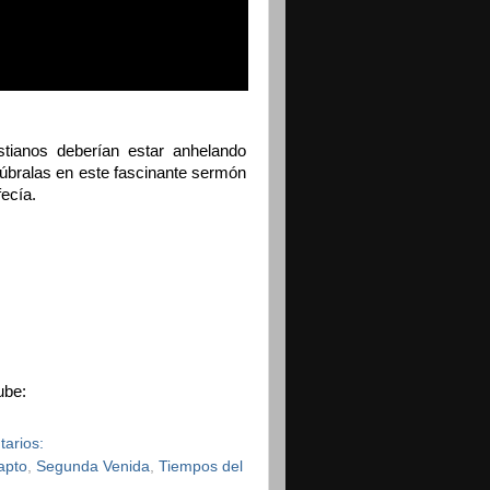
stianos deberían estar anhelando
cúbralas en este fascinante sermón
fecía.
ube:
tarios:
apto
,
Segunda Venida
,
Tiempos del