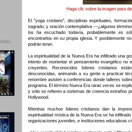
Haga clic sobre la imagen para des
El “yoga cristiano”, disciplinas espirituales, formación
sagrado, y oración contemplativa —¿algunos término
los ha escuchado todavía, probablemente es só
encontrarlos en su propia iglesia. Y posiblemente n
SRAEL-
podrán tener.
La espiritualidad de la Nueva Era ha infiltrado una gran
intento de reorientar el pensamiento evangélico no 
creyentes. Reconocidos líderes cristianos está
desconocidas, animando a su gente a practicar téc
renombre asisten a conferencias donde talleres sobre 
programa. El término Nueva Era raras veces se explic
y sólo se refieren a sistemas de creencia extraños pr
Hollywood.
Mientras muchos líderes cristianos dan la impre
espiritualidad mística de la Nueva Era se ha infiltrado
organizaciones juveniles, e instituciones educativas cr