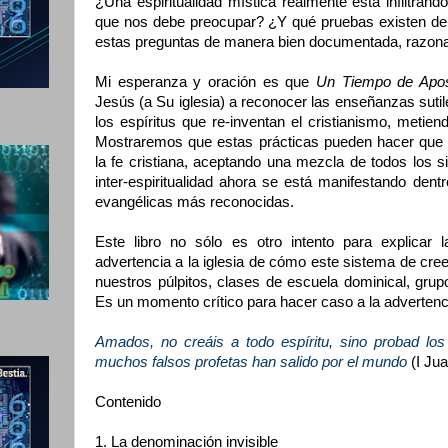
¿Una espiritualidad mística realmente está infiltrand
que nos debe preocupar? ¿Y qué pruebas existen de e
estas preguntas de manera bien documentada, razona
Mi esperanza y oración es que
Un Tiempo de Apos
Jesús (a Su iglesia) a reconocer las enseñanzas suti
los espíritus que re-inventan el cristianismo, metien
Mostraremos que estas prácticas pueden hacer que 
la fe cristiana, aceptando una mezcla de todos los 
inter-espiritualidad ahora se está manifestando dent
evangélicas más reconocidas.
Este libro no sólo es otro intento para explicar
advertencia a la iglesia de cómo este sistema de cr
nuestros púlpitos, clases de escuela dominical, grupo
Es un momento crítico para hacer caso a la advertenci
Amados, no creáis a todo espíritu, sino probad los
muchos falsos profetas han salido por el mundo
(I Jua
Contenido
1. La denominación invisible