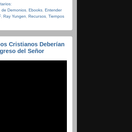
tarios:
s de Demonios
,
Ebooks
,
Entender
F
,
Ray Yungen
,
Recursos
,
Tiempos
los Cristianos Deberían
greso del Señor