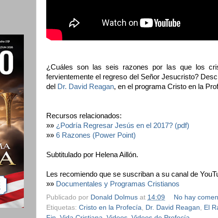
¿Cuáles son las seis razones por las que los cri
fervientemente el regreso del Señor Jesucristo? Des
del
Dr. David Reagan
, en el programa Cristo en la Pro
Recursos relacionados:
»»
¿Podría Regresar Jesús en el 2017? (pdf)
»»
6 Razones (Power Point)
Subtitulado por Helena Aillón.
Les recomiendo que se suscriban a su canal de YouT
»»
Documentales y Programas Cristianos
Publicado por
Donald Dolmus
at
14:09
No hay comen
Etiquetas:
Cristo en la Profecía
,
Dr. David Reagan
,
El R
Fin
,
Vida Cristiana
,
Videos
,
Videos de Profecía