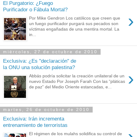
El Purgatorio: ¿Fuego
Purificador o Fábula Mortal?
›
Por Mike Gendron Los católicos que creen que
un fuego purificador purgará sus pecados son
víctimas engañadas de una mentira mortal. La
in...
miércoles, 27 de octubre de 2010
Exclusiva: ¿Es "declaración" de
la ONU una solución palestina?
›
Abbás podría solicitar la creación unilateral de un
nuevo Estado Por Joseph Farah Con las “pláticas
de paz” del Medio Oriente estancadas, e...
martes, 26 de octubre de 2010
Exclusiva: Irán incrementa
entrenamiento de terroristas
›
El régimen de los mulahs solidifica su control de