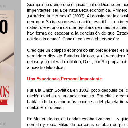
Siempre he creído que el juicio final de Dios sobre n
026
impenitentes sería de naturaleza económica. Primero 
¿América la Hermosa? (2003). Al considerar las posi
derramar Su ira sobre esta nación, escribí: “Lo prim
catástrofe económica que resultará de nuestra situa
hay forma de escapar a la conclusión de que Estad
adicto a la deuda”. Concluí con esta observación:
Creo que un colapso económico sin precedentes es mu
verdadero dios de Estados Unidos, y el verdadero 
celoso y no tolera la idolatría, Dios, por Su propia nat
a nuestro falso dios.
Una Experiencia Personal Impactante
Fui a la Unión Soviética en 1992, poco después del 
nación estaba en un caos absoluto. Era difícil cree
había sido la nación más poderosa del planeta tie
cualquier otro país.
En Moscú, todas las tiendas estaban vacías — y qui
026
comida y ropa. Miles de personas estaban de pie 