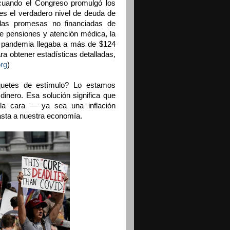
 cuando el Congreso promulgó los
es el verdadero nivel de deuda de
las promesas no financiadas de
e pensiones y atención médica, la
la pandemia llegaba a más de $124
ara obtener estadísticas detalladas,
org
)
uetes de estímulo? Lo estamos
inero. Esa solución significa que
la cara — ya sea una inflación
asta a nuestra economía.