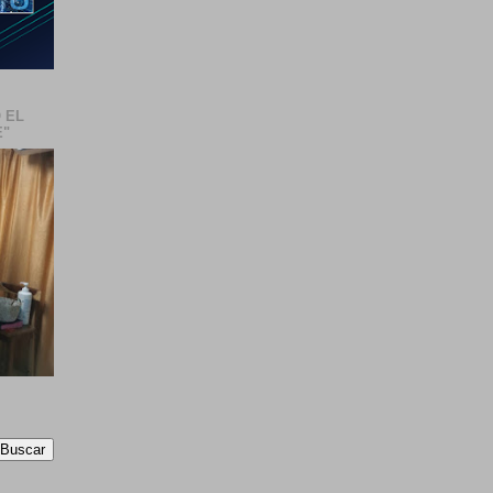
 EL
E"