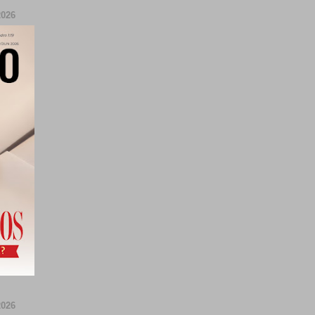
026
026