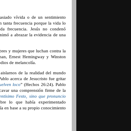
siado vívida o de un sentimiento
tanta frecuencia porque la vida lo
da frecuencia. Jesús no condenó
nimó a abrazar la evidencia de una
res y mujeres que luchan contra la
rman, Ernest Hemingway y Winston
odios de melancolía.
aislarnos de la realidad del mundo
ablo acerca de Jesucristo fue gritar
uelven loco
” (Hechos 26:24). Pablo
ocavar una comprensión firme de la
entísimo Festo, sino que pronuncio
sobre lo que había experimentado
ría en base a su propio conocimiento