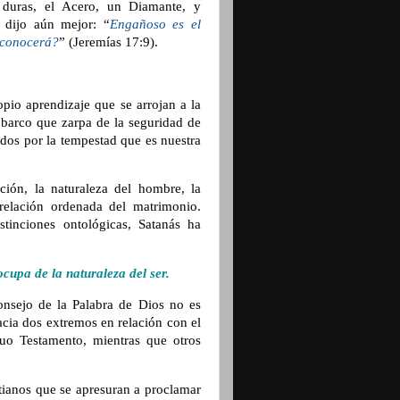
duras, el Acero, un Diamante, y
 dijo aún mejor: “
Engañoso es el
o conocerá?
” (Jeremías 17:9).
pio aprendizaje que se arrojan a la
n barco que zarpa de la seguridad de
idos por la tempestad que es nuestra
ción, la naturaleza del hombre, la
relación ordenada del matrimonio.
tinciones ontológicas, Satanás ha
ocupa de la naturaleza del ser.
consejo de la Palabra de Dios no es
hacia dos extremos en relación con el
uo Testamento, mientras que otros
tianos que se apresuran a proclamar