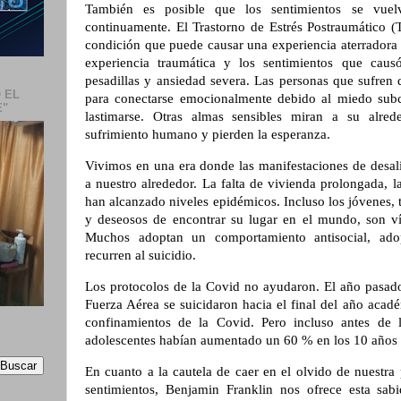
También es posible que los sentimientos se vuel
continuamente. El Trastorno de Estrés Postraumático (
condición que puede causar una experiencia aterradora
experiencia traumática y los sentimientos que caus
pesadillas y ansiedad severa. Las personas que sufren 
 EL
para conectarse emocionalmente debido al miedo sub
E"
lastimarse. Otras almas sensibles miran a su alred
sufrimiento humano y pierden la esperanza.
Vivimos en una era donde las manifestaciones de desal
a nuestro alrededor. La falta de vivienda prolongada, la
han alcanzado niveles epidémicos. Incluso los jóvenes,
y deseosos de encontrar su lugar en el mundo, son ví
Muchos adoptan un comportamiento antisocial, ado
recurren al suicidio.
Los protocolos de la Covid no ayudaron. El año pasado
Fuerza Aérea se suicidaron hacia el final del año acad
confinamientos de la Covid. Pero incluso antes de l
adolescentes habían aumentado un 60 % en los 10 años a
En cuanto a la cautela de caer en el olvido de nuestra
sentimientos, Benjamin Franklin nos ofrece esta sa