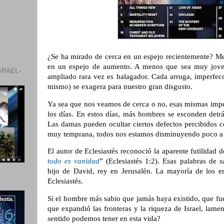
¿Se ha mirado de cerca en un espejo recientemente? 
en un espejo de aumento. A menos que sea muy joven
SRAEL-
ampliado rara vez es halagador. Cada arruga, imperfecci
mismo) se exagera para nuestro gran disgusto.
Ya sea que nos veamos de cerca o no, esas mismas imper
los días. En estos días, más hombres se esconden detr
Las damas pueden ocultar ciertos defectos percibidos 
muy temprana, todos nos estamos disminuyendo poco a
El autor de Eclesiastés reconoció la aparente futilidad d
todo es vanidad
” (Eclesiastés 1:2). Esas palabras de s
hijo de David, rey en Jerusalén. La mayoría de los e
Eclesiastés.
Si el hombre más sabio que jamás haya existido, que fu
que expandió las fronteras y la riqueza de Israel, lamen
sentido podemos tener en esta vida?