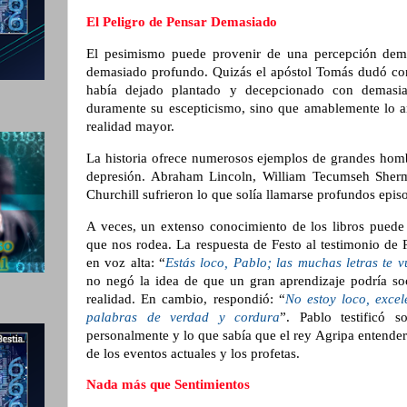
El Peligro de Pensar Demasiado
El pesimismo puede provenir de una percepción dema
demasiado profundo. Quizás el apóstol Tomás dudó con 
había dejado plantado y decepcionado con demasia
duramente su escepticismo, sino que amablemente lo a
realidad mayor.
La historia ofrece numerosos ejemplos de grandes homb
depresión. Abraham Lincoln, William Tecumseh She
Churchill sufrieron lo que solía llamarse profundos epis
A veces, un extenso conocimiento de los libros puede 
que nos rodea. La respuesta de Festo al testimonio de P
en voz alta: “
Estás loco, Pablo; las muchas letras te v
no negó la idea de que un gran aprendizaje podría s
realidad. En cambio, respondió:
“
No estoy loco, excel
palabras de verdad y cordura
”. Pablo testificó 
personalmente y lo que sabía que el rey Agripa entende
de los eventos actuales y los profetas.
Nada más que Sentimientos