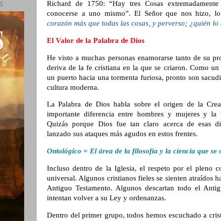
Richard de 1750: “Hay tres Cosas extremadamente 
S
conocerse a uno mismo”. El Señor que nos hizo, lo
corazón más que todas las cosas, y perverso; ¿quién l
El Valor de la Palabra de Dios
He visto a muchas personas enamorarse tanto de su pro
deriva de la fe cristiana en la que se criaron. Como u
un puerto hacia una tormenta furiosa, pronto son sacud
cultura moderna.
La Palabra de Dios habla sobre el origen de la Crea
importante diferencia entre hombres y mujeres y la 
Quizás porque Dios fue tan claro acerca de esas dis
lanzado sus ataques más agudos en estos frentes.
Ontológico = El área de la filosofía y la ciencia que se 
Incluso dentro de la Iglesia, el respeto por el pleno 
universal. Algunos cristianos fieles se sienten atraídos 
Antiguo Testamento. Algunos descartan todo el Antig
intentan volver a su Ley y ordenanzas.
Dentro del primer grupo, todos hemos escuchado a cris