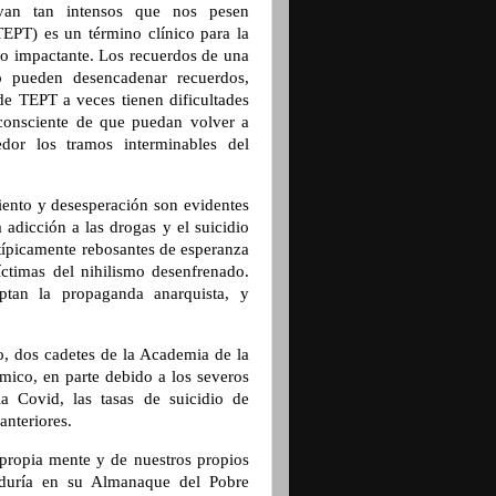
van tan intensos que nos pesen
TEPT) es un término clínico para la
 o impactante. Los recuerdos de una
ó pueden desencadenar recuerdos,
de TEPT a veces tienen dificultades
consciente de que puedan volver a
edor los tramos interminables del
iento y desesperación son evidentes
 adicción a las drogas y el suicidio
 típicamente rebosantes de esperanza
ctimas del nihilismo desenfrenado.
ptan la propaganda anarquista, y
, dos cadetes de la Academia de la
émico, en parte debido a los severos
a Covid, las tasas de suicidio de
nteriores.
 propia mente y de nuestros propios
biduría en su Almanaque del Pobre