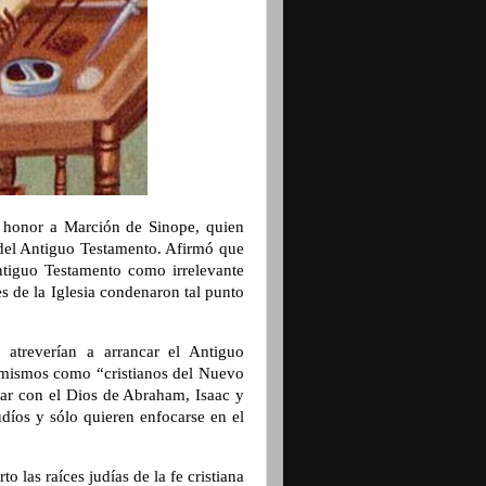
n honor a Marción de Sinope, quien
 del Antiguo Testamento. Afirmó que
ntiguo Testamento como irrelevante
es de la Iglesia condenaron tal punto
 atreverían a arrancar el Antiguo
í mismos como “cristianos del Nuevo
iar con el Dios de Abraham, Isaac y
udíos y sólo quieren enfocarse en el
 las raíces judías de la fe cristiana