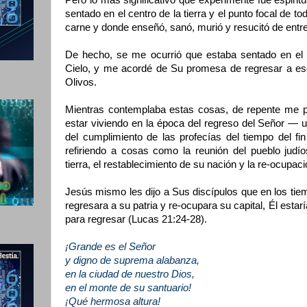
Pero lo más significativo que experimenté fue espiritu
sentado en el centro de la tierra y el punto focal de t
carne y donde enseñó, sanó, murió y resucitó de entr
De hecho, se me ocurrió que estaba sentado en el 
Cielo, y me acordé de Su promesa de regresar a es
Olivos.
Mientras contemplaba estas cosas, de repente me p
estar viviendo en la época del regreso del Señor — 
del cumplimiento de las profecías del tiempo del fi
refiriendo a cosas como la reunión del pueblo judí
tierra, el restablecimiento de su nación y la re-ocupaci
Jesús mismo les dijo a Sus discípulos que en los tiem
regresara a su patria y re-ocupara su capital, Él estarí
para regresar (Lucas 21:24-28).
¡Grande es el Señor
y digno de suprema alabanza,
en la ciudad de nuestro Dios,
en el monte de su santuario!
¡Qué hermosa altura!