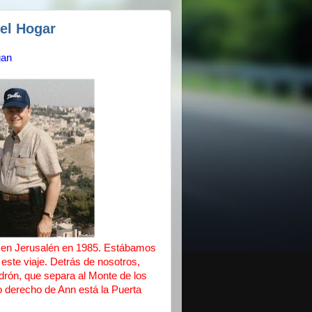
el Hogar
gan
os en Jerusalén en 1985. Estábamos
ste viaje. Detrás de nosotros,
edrón, que separa al Monte de los
ro derecho de Ann está la Puerta