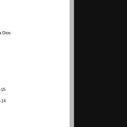
a Dios
-15
6-14