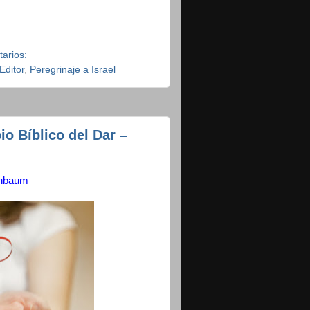
arios:
Editor
,
Peregrinaje a Israel
io Bíblico del Dar –
enbaum