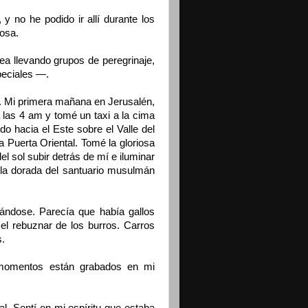
 y no he podido ir allí durante los
posa.
ea llevando grupos de peregrinaje,
peciales —.
9. Mi primera mañana en Jerusalén,
 las 4 am y tomé un taxi a la cima
o hacia el Este sobre el Valle del
a Puerta Oriental. Tomé la gloriosa
l sol subir detrás de mí e iluminar
pula dorada del santuario musulmán
ándose. Parecía que había gallos
el rebuznar de los burros. Carros
s.
 momentos están grabados en mi