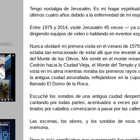
Tengo nostalgia de Jerusalén. Es mi hogar espiritual,
últimos cuatro años debido a la enfermedad de mi es
Entre 1979 y 2014, visité Jerusalén 45 veces — ya s
dirigiendo equipos de video o hablando en eventos es
SRAEL-
Nunca olvidaré mi primera visita en el verano de 197
estaba tan emocionado de estar allí que me levanté a
del Monte de los Olivos. Me senté en el monte mirand
Cedrón hacia la Ciudad Vieja, el Monte del Templo y l
vista en mi alma mientras miraba los primeros rayos de
la antigua ciudad amurallada, reflejándose en la cú
llamado El Domo de la Roca.
Escuché los sonidos de una antigua ciudad despert
cantando por todas partes, acentuados a veces por 
tirados por caballos comenzaron a pasar por las calle
Las escenas, los olores, y los sonidos de esos
memoria.