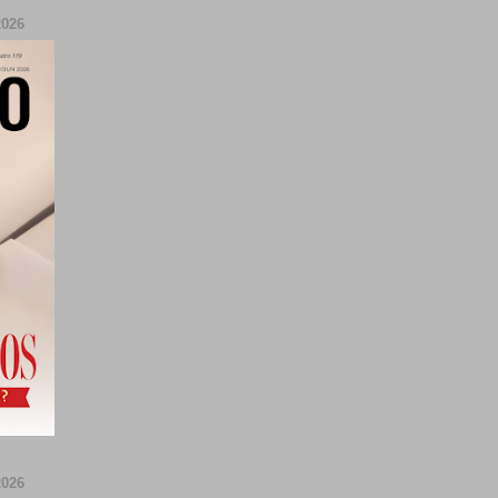
026
026