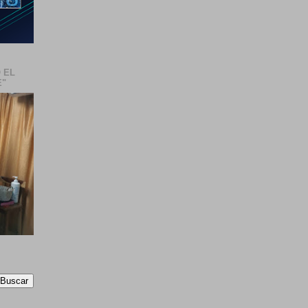
 EL
E"