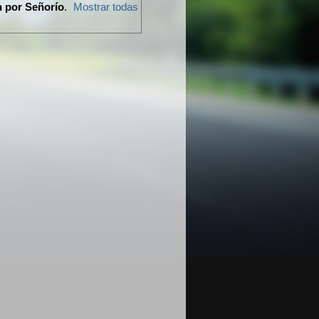
n por Señorío
.
Mostrar todas