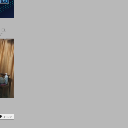
 EL
E"