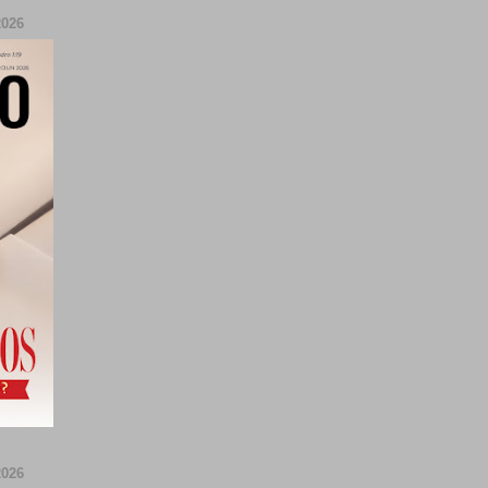
026
026